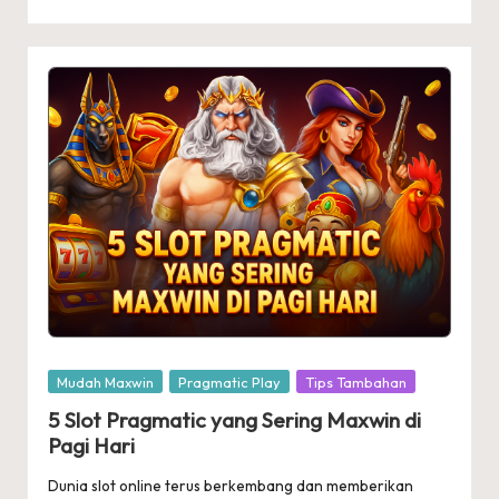
Posted
Mudah Maxwin
Pragmatic Play
Tips Tambahan
in
5 Slot Pragmatic yang Sering Maxwin di
Pagi Hari
Dunia slot online terus berkembang dan memberikan