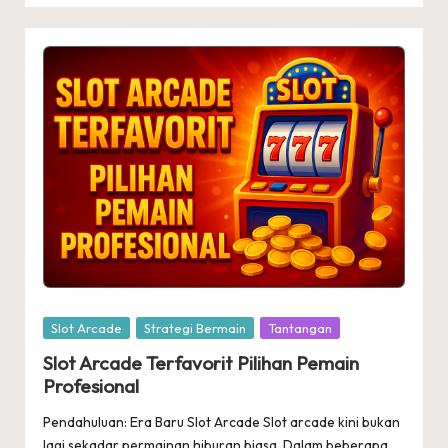
Posted
Slot Arcade
Strategi Bermain
Tantangan
in
Slot Arcade Terfavorit Pilihan Pemain
Profesional
Pendahuluan: Era Baru Slot Arcade Slot arcade kini bukan
lagi sekadar permainan hiburan biasa. Dalam beberapa