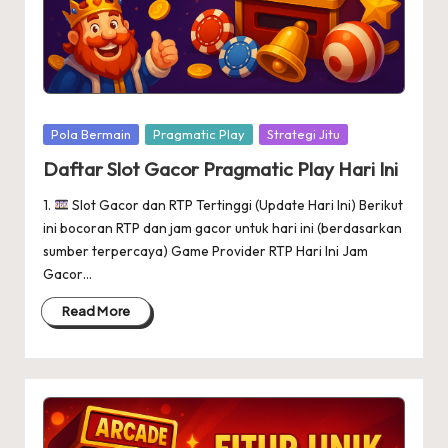
Posted
Pola Bermain
Pragmatic Play
Strategi Jitu
in
Daftar Slot Gacor Pragmatic Play Hari Ini
1.
Slot Gacor dan RTP Tertinggi (Update Hari Ini) Berikut
ini bocoran RTP dan jam gacor untuk hari ini (berdasarkan
sumber terpercaya) Game Provider RTP Hari Ini Jam
Gacor…
Read More