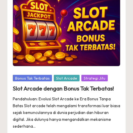
Posted
Bonus Tak Terbatas
Slot Arcade
Strategi Jitu
in
Slot Arcade dengan Bonus Tak Terbatas!
Pendahuluan: Evolusi Slot Arcade ke Era Bonus Tanpa
Batas Slot arcade telah mengalami transformasi luar biasa
sejak kemunculannya di dunia perjudian dan hiburan
digital. Jika dulunya hanya mengandalkan mekanisme
sederhana…