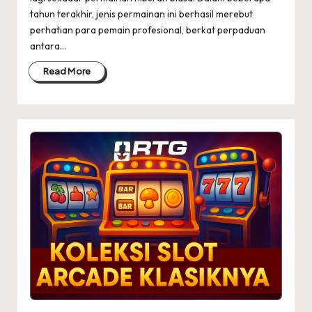
tahun terakhir, jenis permainan ini berhasil merebut
perhatian para pemain profesional, berkat perpaduan
antara…
Read More