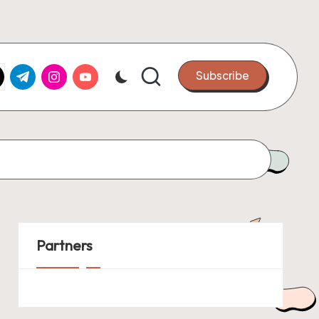
k.com
tter.com
t.me
instagram.com
youtube.com
Subscribe
Partners