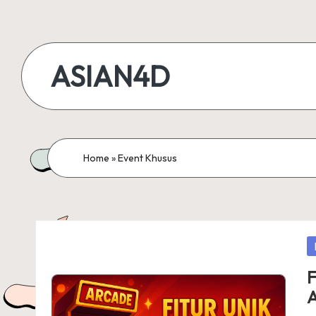
Skip
to
ASIAN4D
content
Home
»
Event Khusus
P
in
F