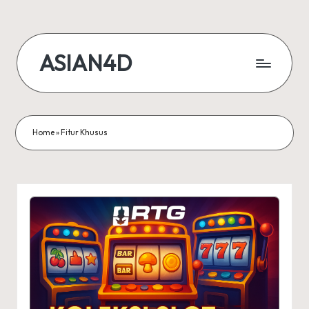
Skip
to
ASIAN4D
content
Home
»
Fitur Khusus