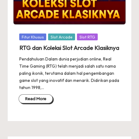
Posted
Fitur Khusus
Slot Arcade
Slot RTG
in
RTG dan Koleksi Slot Arcade Klasiknya
Pendahuluan Dalam dunia perjudian online, Real
Time Gaming (RTG) telah menjadi salah satu nama
paling ikonik, terutama dalam hal pengembangan
game slot yang inovatif dan menarik. Didirikan pada
tahun 1998,…
Read More